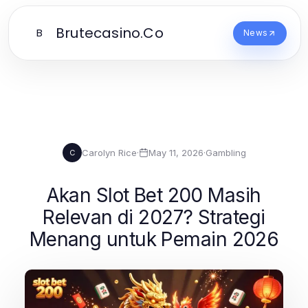
Brutecasino.Co
B
News
Carolyn Rice
·
May 11, 2026
·
Gambling
C
Akan Slot Bet 200 Masih
Relevan di 2027? Strategi
Menang untuk Pemain 2026