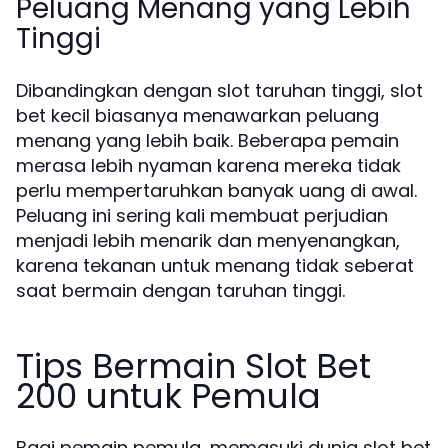
Peluang Menang yang Lebih
Tinggi
Dibandingkan dengan slot taruhan tinggi, slot
bet kecil biasanya menawarkan peluang
menang yang lebih baik. Beberapa pemain
merasa lebih nyaman karena mereka tidak
perlu mempertaruhkan banyak uang di awal.
Peluang ini sering kali membuat perjudian
menjadi lebih menarik dan menyenangkan,
karena tekanan untuk menang tidak seberat
saat bermain dengan taruhan tinggi.
Tips Bermain Slot Bet
200 untuk Pemula
Bagi pemain pemula, memasuki dunia slot bet