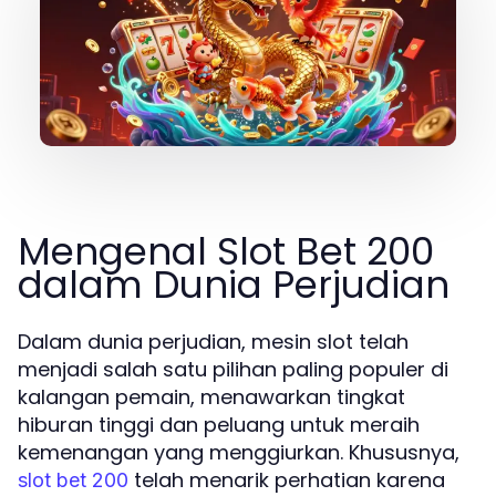
Mengenal Slot Bet 200
dalam Dunia Perjudian
Dalam dunia perjudian, mesin slot telah
menjadi salah satu pilihan paling populer di
kalangan pemain, menawarkan tingkat
hiburan tinggi dan peluang untuk meraih
kemenangan yang menggiurkan. Khususnya,
telah menarik perhatian karena
slot bet 200