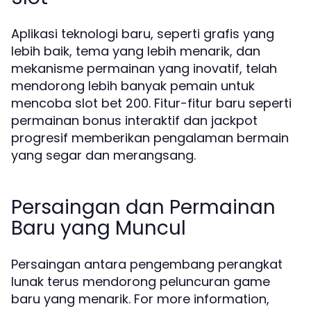
Aplikasi teknologi baru, seperti grafis yang
lebih baik, tema yang lebih menarik, dan
mekanisme permainan yang inovatif, telah
mendorong lebih banyak pemain untuk
mencoba slot bet 200. Fitur-fitur baru seperti
permainan bonus interaktif dan jackpot
progresif memberikan pengalaman bermain
yang segar dan merangsang.
Persaingan dan Permainan
Baru yang Muncul
Persaingan antara pengembang perangkat
lunak terus mendorong peluncuran game
baru yang menarik. For more information,