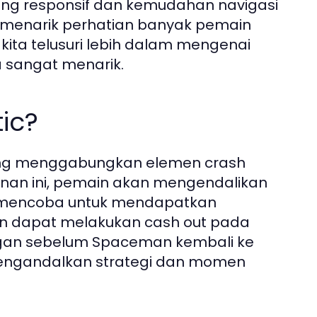
ang responsif dan kemudahan navigasi
 menarik perhatian banyak pemain
ita telusuri lebih dalam mengenai
 sangat menarik.
ic?
ang menggabungkan elemen crash
an ini, pemain akan mengendalikan
, mencoba untuk mendapatkan
in dapat melakukan cash out pada
an sebelum Spaceman kembali ke
a mengandalkan strategi dan momen