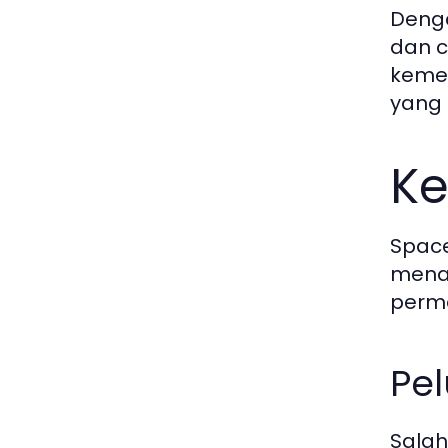
Denga
dan c
kemen
yang 
Ke
Space
menar
perma
Pe
Salah