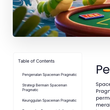
Table of Contents
Pe
Pengenalan Spaceman Pragmatic
Space
Strategi Bermain Spaceman
Pragmatic
Pragm
perma
Keunggulan Spaceman Pragmatic
merai