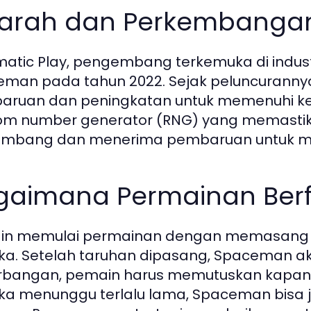
jarah dan Perkembanga
atic Play, pengembang terkemuka di industr
man pada tahun 2022. Sejak peluncurannya
ruan dan peningkatan untuk memenuhi ke
m number generator (RNG) yang memastik
embang dan menerima pembaruan untuk m
gaimana Permainan Berf
in memulai permainan dengan memasang ta
a. Setelah taruhan dipasang, Spaceman ak
bangan, pemain harus memutuskan kapan u
a menunggu terlalu lama, Spaceman bisa 